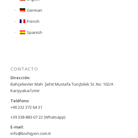
German
French
Spanish
CONTACTO
Dirección:
Bahçelievler Mah. Şehit Mustafa Tunçbilek St. No: 102/A
Karşıyaka/İzmir
Teléfono:
+90 232 372 64 31
+39 338-883-07 22 (Whatsapp)
E-mail:
info@biohijyen.com.tr