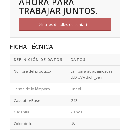
AHORA PARA
TRABAJAR JUNTOS.
Ir a los detalles de contacto
FICHA TÉCNICA
DEFINICIÓN DE DATOS
DATOS
Nombre del producto
Lámpara atrapamoscas
LED UVA Biohijyen
Forma de la lámpara
Lineal
Casquillo/Base
G13
Garantía
2 años
Color de luz
UV