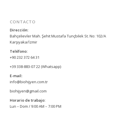
CONTACTO
Dirección:
Bahçelievler Mah. Şehit Mustafa Tunçbilek St. No: 102/A
Karşıyaka/İzmir
Teléfono:
+90 232 372 64 31
+39 338-883-07 22 (Whatsapp)
E-mail:
info@biohijyen.com.tr
biohijyen@gmail.com
Horario de trabajo:
Lun – Dom / 9:00 AM – 7:00 PM