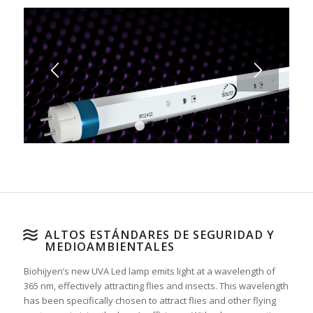
1
2
3
4
ALTOS ESTÁNDARES DE SEGURIDAD Y
MEDIOAMBIENTALES
Biohijyen’s new UVA Led lamp emits light at a wavelength of
365 nm, effectively attracting flies and insects. This wavelength
has been specifically chosen to attract flies and other flying