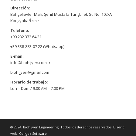
Dirección:
Bahçelievler Mah. Şehit Mustafa Tunçbilek St. No: 102/A
Karşıyaka/İzmir
Teléfono:
+90 232 372 64 31
+39 338-883-07 22 (Whatsapp)
E-mail:
info@biohijyen.com.tr
biohijyen@gmail.com
Horario de trabajo:
Lun – Dom / 9:00 AM – 7:00 PM
© 2024. Biohijyen Engineering. Todos los derechos reservados. Diseño
web:
Cengez Software