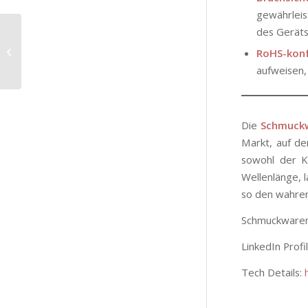
gewährleis
Sterilization UVA Lamp
des Geräts
Technology: An
RoHS-konf
Invisible Shield for
aufweisen, 
Environmental Cl...
Die
Schmuckw
Markt, auf de
sowohl der K
Wellenlänge, 
so den wahren
Schmuckware
LinkedIn Profi
Tech Details: