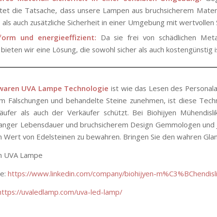
tet die Tatsache, dass unsere Lampen aus bruchsicherem Mater
 als auch zusätzliche Sicherheit in einer Umgebung mit wertvollen 
orm und energieeffizient:
Da sie frei von schädlichen Meta
bieten wir eine Lösung, die sowohl sicher als auch kostengünstig i
aren UVA Lampe Technologie
ist wie das Lesen des Personal
m Fälschungen und behandelte Steine zunehmen, ist diese Tech
äufer als auch der Verkäufer schützt. Bei Biohijyen Mühendi
langer Lebensdauer und bruchsicherem Design Gemmologen und J
 Wert von Edelsteinen zu bewahren. Bringen Sie den wahren Glanz
n UVA Lampe
le:
https://www.linkedin.com/company/biohijyen-m%C3%BChendisl
https://uvaledlamp.com/uva-led-lamp/