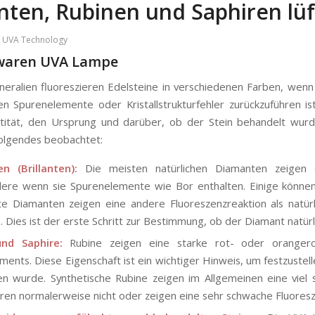
ten, Rubinen und Saphiren lü
,
UVA Technology
aren UVA Lampe
eralien fluoreszieren Edelsteine in verschiedenen Farben, wenn 
en Spurenelemente oder Kristallstrukturfehler zurückzuführen is
ntität, den Ursprung und darüber, ob der Stein behandelt wur
olgendes beobachtet:
n (Brillanten):
Die meisten natürlichen Diamanten zeigen e
ere wenn sie Spurenelemente wie Bor enthalten. Einige können
e Diamanten zeigen eine andere Fluoreszenzreaktion als natürl
. Dies ist der erste Schritt zur Bestimmung, ob der Diamant natürli
nd Saphire:
Rubine zeigen eine starke rot- oder orangero
ents. Diese Eigenschaft ist ein wichtiger Hinweis, um festzustel
n wurde. Synthetische Rubine zeigen im Allgemeinen eine viel
eren normalerweise nicht oder zeigen eine sehr schwache Fluoresz