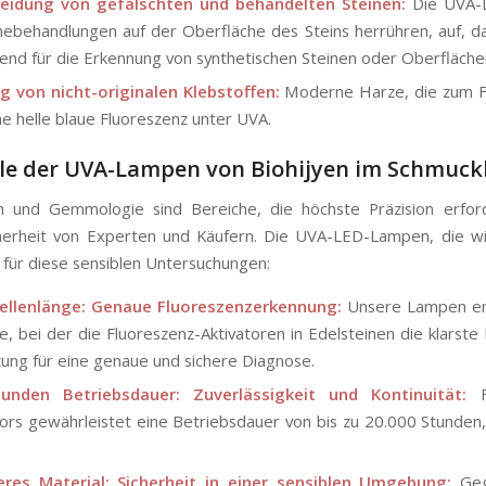
eidung von gefälschten und behandelten Steinen:
Die UVA-L
behandlungen auf der Oberfläche des Steins herrühren, auf, da s
end für die Erkennung von synthetischen Steinen oder Oberfläch
g von nicht-originalen Klebstoffen:
Moderne Harze, die zum Fa
ne helle blaue Fluoreszenz unter UVA.
ile der UVA-Lampen von Biohijyen im Schmuck
 und Gemmologie sind Bereiche, die höchste Präzision erford
icherheit von Experten und Käufern. Die UVA-LED-Lampen, die wi
 für diese sensiblen Untersuchungen:
llenlänge: Genaue Fluoreszenzerkennung:
Unsere Lampen emi
e, bei der die Fluoreszenz-Aktivatoren in Edelsteinen die klarst
ung für eine genaue und sichere Diagnose.
unden Betriebsdauer: Zuverlässigkeit und Kontinuität:
Fü
bors gewährleistet eine Betriebsdauer von bis zu 20.000 Stunde
eres Material: Sicherheit in einer sensiblen Umgebung:
Gege