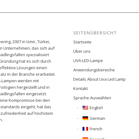
SEITENÜBERSICHT
ering, 2007 in Izmir, Türkei,
Startseite
ein Unternehmen, das sich auf
Über uns
ädlingsfallen spezialisiert
UVA-LED-Lampe
r Gründung hat es sich durch
effektive Lösungen einen
Anwendungsbereiche
tz in der Branche erarbeitet.
Details About Uva Led Lamp
VA-Lampen werden mit
nologien hergestellt und in
Kontakt
ädlingsfallen eingesetzt.
Sprache Auswählen
keine Kompromisse bei den
standards eingeht, hat das
English
nzufriedenheit auf höchstem
German
n.
French