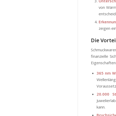
Untersch
von Wärme
entscheid
Erkennun
zeigen ei
Die Vorte
Schmuckwaren
finanzielle S
Eigenschaften
365 nm We
Wellenläng
Voraussetz
20.000 St
Juwelierla
kann.
Bruchsich