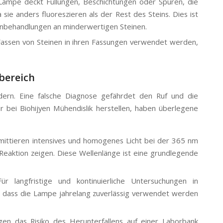
ampe deckt Füllungen, Beschichtungen oder Spuren, die
ie anders fluoreszieren als der Rest des Steins. Dies ist
enbehandlungen an minderwertigen Steinen.
ssen von Steinen in ihren Fassungen verwendet werden,
bereich
ern. Eine falsche Diagnose gefährdet den Ruf und die
r bei Biohijyen Mühendislik herstellen, haben überlegene
ttieren intensives und homogenes Licht bei der 365 nm
e Reaktion zeigen. Diese Wellenlänge ist eine grundlegende
r langfristige und kontinuierliche Untersuchungen in
n, dass die Lampe jahrelang zuverlässig verwendet werden
n das Risiko des Herunterfallens auf einer Laborbank