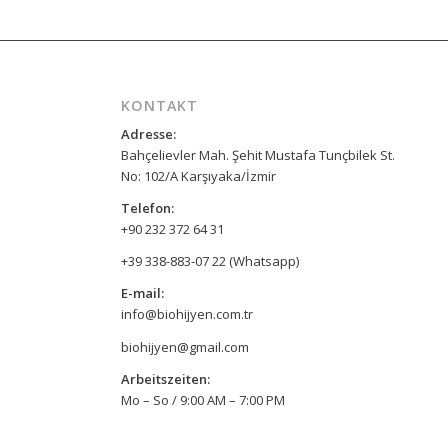
KONTAKT
Adresse:
Bahçelievler Mah. Şehit Mustafa Tunçbilek St.
No: 102/A Karşıyaka/İzmir
Telefon:
+90 232 372 64 31
+39 338-883-07 22 (Whatsapp)
E-mail:
info@biohijyen.com.tr
biohijyen@gmail.com
Arbeitszeiten:
Mo – So / 9:00 AM – 7:00 PM