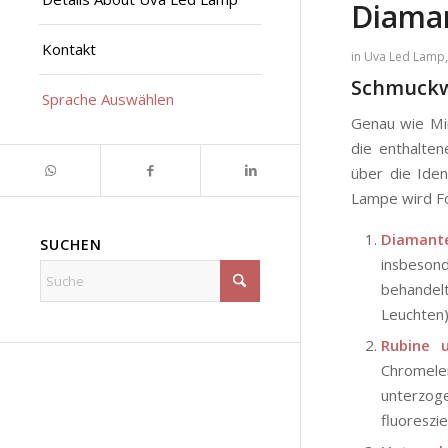
Diaman
Kontakt
in
Uva Led Lamp
Schmuckw
Sprache Auswählen
Genau wie Min
die enthalten
über die Ide
Lampe wird F
Diamante
SUCHEN
insbesond
behandelt
Leuchten)
Rubine u
Chromelem
unterzoge
fluoreszi