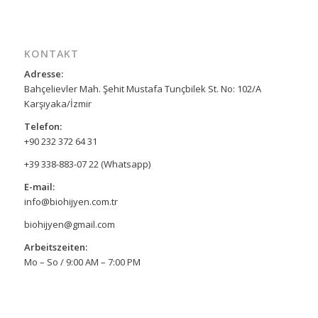
KONTAKT
Adresse:
Bahçelievler Mah. Şehit Mustafa Tunçbilek St. No: 102/A
Karşıyaka/İzmir
Telefon:
+90 232 372 64 31
+39 338-883-07 22 (Whatsapp)
E-mail:
info@biohijyen.com.tr
biohijyen@gmail.com
Arbeitszeiten:
Mo – So / 9:00 AM – 7:00 PM