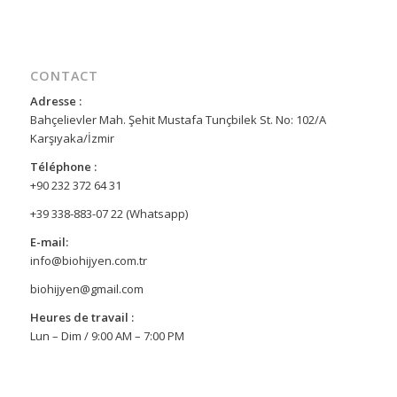
CONTACT
Adresse :
Bahçelievler Mah. Şehit Mustafa Tunçbilek St. No: 102/A
Karşıyaka/İzmir
Téléphone :
+90 232 372 64 31
+39 338-883-07 22 (Whatsapp)
E-mail:
info@biohijyen.com.tr
biohijyen@gmail.com
Heures de travail :
Lun – Dim / 9:00 AM – 7:00 PM